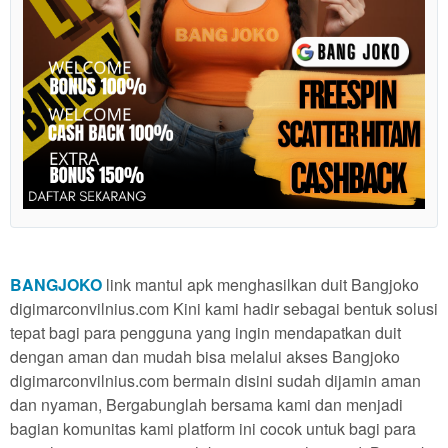
BANGJOKO
link mantul apk menghasilkan duit Bangjoko
digimarconvilnius.com Kini kami hadir sebagai bentuk solusi
tepat bagi para pengguna yang ingin mendapatkan duit
dengan aman dan mudah bisa melalui akses Bangjoko
digimarconvilnius.com bermain disini sudah dijamin aman
dan nyaman, Bergabunglah bersama kami dan menjadi
bagian komunitas kami platform ini cocok untuk bagi para